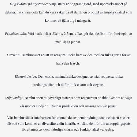
Hög kvalitet på utförande:
Varje stativ är noggrant gjord, med uppmärksamhet på
detaljer. Tack vare detta kan du vara säker på att du får en produkt av högsta kvalitet som
kommer att tjäna dig i många år.
Praktiska mått
: Vårt stativ mäter 23cm x 2,5cm, vilket gör det idealiskt för rökelsepinnar
med långa pinnar.
Lättskött:
Bambustället är lätt att rengöra. Torka bara av den med en fuktig trasa för att
hålla den fräsch.
Elegant design:
Den enkla, minimalistiska designen av stativet passar olika
inredningsstilar och tillför unik charm och elegans.
Miljövänligt:
Bambu är ett miljövänligt material som regenererar snabbt. Genom att välja
vår monter stödjer du hållbar produktion och omsorg om vår planet.
Vårt bambuställ är inte bara en funktionell del av heminredning, utan också ett vackert
tillskott som kommer att diversifiera din interiör. Använd den för din avkopplingsplats
för att njuta av dess naturliga charm och funktionalitet varje dag.