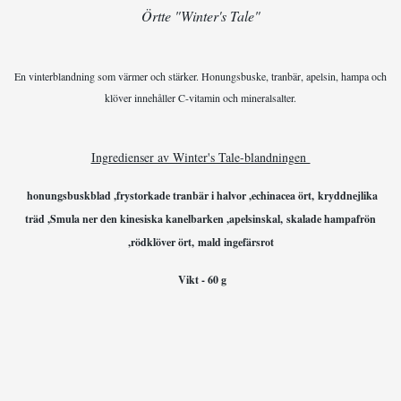
Örtte "Winter's Tale"
En vinterblandning som värmer och stärker. Honungsbuske, tranbär, apelsin, hampa och
klöver innehåller C-vitamin och mineralsalter.
Ingredienser av Winter's Tale-blandningen
honungsbuskblad ,
frystorkade tranbär i halvor ,
echinacea ört,
kryddnejlika
träd ,
Smula ner den kinesiska kanelbarken ,
apelsinskal,
skalade hampafrön
,
rödklöver ört,
mald ingefärsrot
Vikt - 60 g